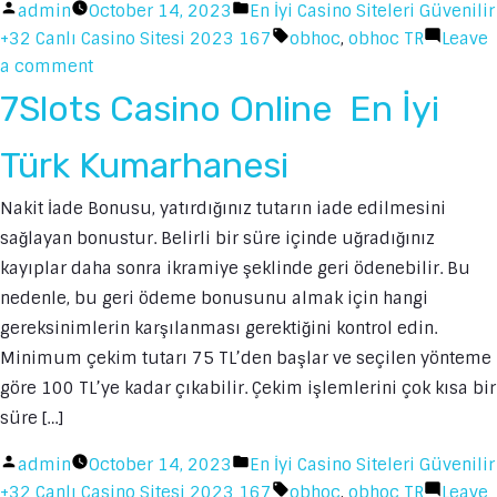
Posted
Posted
admin
October 14, 2023
En İyi Casino Siteleri Güvenilir
by
in
Tags:
+32 Canlı Casino Sitesi 2023 167
obhoc
,
obhoc TR
Leave
on
a comment
James
7Slots Casino Online ️ En İyi
Bond
Casino
Türk Kumarhanesi
Royale
2006
Nakit İade Bonusu, yatırdığınız tutarın iade edilmesini
Film
sağlayan bonustur. Belirli bir süre içinde uğradığınız
izle
kayıplar daha sonra ikramiye şeklinde geri ödenebilir. Bu
nedenle, bu geri ödeme bonusunu almak için hangi
gereksinimlerin karşılanması gerektiğini kontrol edin.
Minimum çekim tutarı 75 TL’den başlar ve seçilen yönteme
göre 100 TL’ye kadar çıkabilir. Çekim işlemlerini çok kısa bir
süre […]
Posted
Posted
admin
October 14, 2023
En İyi Casino Siteleri Güvenilir
by
in
Tags:
+32 Canlı Casino Sitesi 2023 167
obhoc
,
obhoc TR
Leave