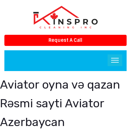
Request A Call
Aviator oyna və qazan
Rəsmi sayti Aviator
Azerbaycan