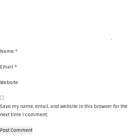
Name
*
Email
*
Website
Save my name, email, and website in this browser for the
next time I comment.