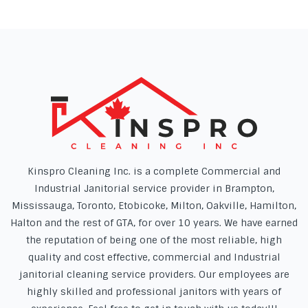
Kinspro Cleaning Inc. is a complete Commercial and
Industrial Janitorial service provider in Brampton,
Mississauga, Toronto, Etobicoke, Milton, Oakville, Hamilton,
Halton and the rest of GTA, for over 10 years. We have earned
the reputation of being one of the most reliable, high
quality and cost effective, commercial and Industrial
janitorial cleaning service providers. Our employees are
highly skilled and professional janitors with years of