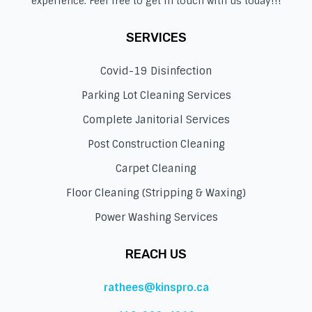
experience. Feel free to get in touch with us today!!!
SERVICES
Covid-19 Disinfection
Parking Lot Cleaning Services
Complete Janitorial Services
Post Construction Cleaning
Carpet Cleaning
Floor Cleaning (Stripping & Waxing)
Power Washing Services
REACH US
rathees@kinspro.ca