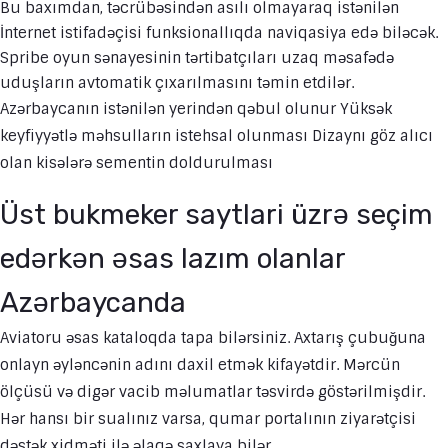
Bu baxımdan, təcrübəsindən asılı olmayaraq istənilən
İnternet istifadəçisi funksionallıqda naviqasiya edə biləcək.
Spribe oyun sənayesinin tərtibatçıları uzaq məsafədə
uduşların avtomatik çıxarılmasını təmin etdilər.
Azərbaycanın istənilən yerindən qəbul olunur Yüksək
keyfiyyətlə məhsulların istehsal olunması Dizaynı göz alıcı
olan kisələrə sementin doldurulması
Üst bukmeker saytlari üzrə seçim
edərkən əsas lazım olanlar
Azərbaycanda
Aviatoru əsas kataloqda tapa bilərsiniz. Axtarış çubuğuna
onlayn əyləncənin adını daxil etmək kifayətdir. Mərcün
ölçüsü və digər vacib məlumatlar təsvirdə göstərilmişdir.
Hər hansı bir sualınız varsa, qumar portalının ziyarətçisi
dəstək xidməti ilə əlaqə saxlaya bilər.