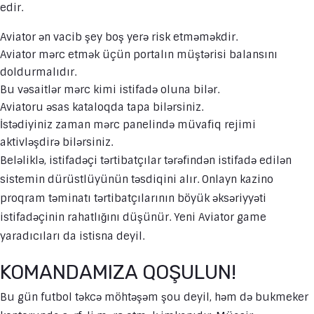
edir.
Aviator ən vacib şey boş yerə risk etməməkdir.
Aviator mərc etmək üçün portalın müştərisi balansını
doldurmalıdır.
Bu vəsaitlər mərc kimi istifadə oluna bilər.
Aviatoru əsas kataloqda tapa bilərsiniz.
İstədiyiniz zaman mərc panelində müvafiq rejimi
aktivləşdirə bilərsiniz.
Beləliklə, istifadəçi tərtibatçılar tərəfindən istifadə edilən
sistemin dürüstlüyünün təsdiqini alır. Onlayn kazino
proqram təminatı tərtibatçılarının böyük əksəriyyəti
istifadəçinin rahatlığını düşünür. Yeni Aviator game
yaradıcıları da istisna deyil.
KOMANDAMIZA QOŞULUN!
Bu gün futbol təkcə möhtəşəm şou deyil, həm də bukmeker