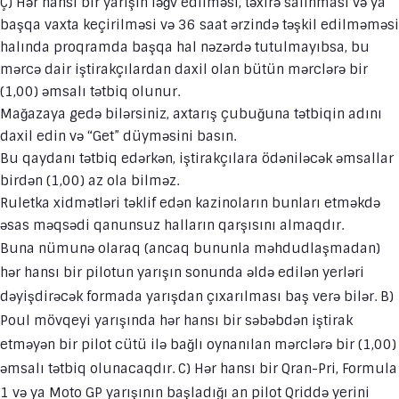
Ç) Hər hansı bir yarışın ləğv edilməsi, təxirə salınması və ya
başqa vaxta keçirilməsi və 36 saat ərzində təşkil edilməməsi
halında proqramda başqa hal nəzərdə tutulmayıbsa, bu
mərcə dair iştirakçılardan daxil olan bütün mərclərə bir
(1,00) əmsalı tətbiq olunur.
Mağazaya gedə bilərsiniz, axtarış çubuğuna tətbiqin adını
daxil edin və “Get” düyməsini basın.
Bu qaydanı tətbiq edərkən, iştirakçılara ödəniləcək əmsallar
birdən (1,00) az ola bilməz.
Ruletka xidmətləri təklif edən kazinoların bunları etməkdə
əsas məqsədi qanunsuz halların qarşısını almaqdır.
Buna nümunə olaraq (ancaq bununla məhdudlaşmadan)
hər hansı bir pilotun yarışın sonunda əldə edilən yerləri
dəyişdirəcək formada yarışdan çıxarılması baş verə bilər. B)
Poul mövqeyi yarışında hər hansı bir səbəbdən iştirak
etməyən bir pilot cütü ilə bağlı oynanılan mərclərə bir (1,00)
əmsalı tətbiq olunacaqdır. C) Hər hansı bir Qran-Pri, Formula
1 və ya Moto GP yarışının başladığı an pilot Qriddə yerini