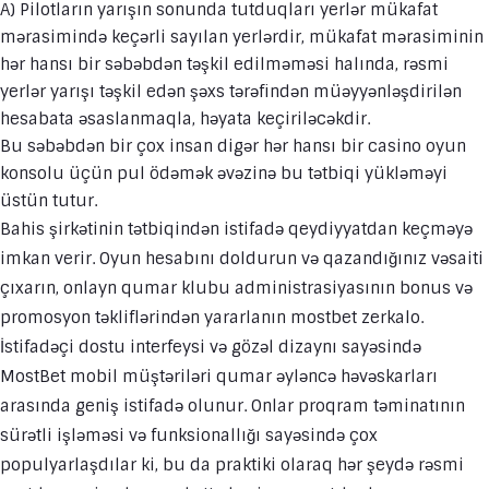
A) Pilotların yarışın sonunda tutduqları yerlər mükafat
mərasimində keçərli sayılan yerlərdir, mükafat mərasiminin
hər hansı bir səbəbdən təşkil edilməməsi halında, rəsmi
yerlər yarışı təşkil edən şəxs tərəfindən müəyyənləşdirilən
hesabata əsaslanmaqla, həyata keçiriləcəkdir.
Bu səbəbdən bir çox insan digər hər hansı bir casino oyun
konsolu üçün pul ödəmək əvəzinə bu tətbiqi yükləməyi
üstün tutur.
Bahis şirkətinin tətbiqindən istifadə qeydiyyatdan keçməyə
imkan verir. Oyun hesabını doldurun və qazandığınız vəsaiti
çıxarın, onlayn qumar klubu administrasiyasının bonus və
promosyon təkliflərindən yararlanın mostbet zerkalo.
İstifadəçi dostu interfeysi və gözəl dizaynı sayəsində
MostBet mobil müştəriləri qumar əyləncə həvəskarları
arasında geniş istifadə olunur. Onlar proqram təminatının
sürətli işləməsi və funksionallığı sayəsində çox
populyarlaşdılar ki, bu da praktiki olaraq hər şeydə rəsmi