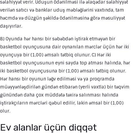
səlahiyyət verir. Uduşun ödənilməsi ilə əlaqədar səlahiyyət
verilən satıcı və banklar uduş məbləğlərini vaxtında, tam
həcmdə və düzgün şəkildə ödənilməsinə görə məsuliyyət
daşıyırlar.
B) Oyunda hər hansı bir səbəbdən iştirak etməyən bir
basketbol oyunçusuna dair oynanılan mərclər üçün hər iki
oyunçuya bir (1,00) əmsalı tətbiq olunur. C) Hər iki
basketbol oyunçusunun eyni sayda top atması halında, hər
iki basketbol oyunçusuna bir (1,00) əmsalı tətbiq olunur.
Hər hansı bir oyunun ləğv edilməsi və ya proqramda
müəyyənləşdirilən gündən etibarən (yerli vaxtla) bir təqvim
günündən daha çox müddətə təxirə salınması halında
iştirakçıların mərcləri qəbul edilir, lakin əmsal bir (1,00)
olur.
Ev alanlar üçün diqqət