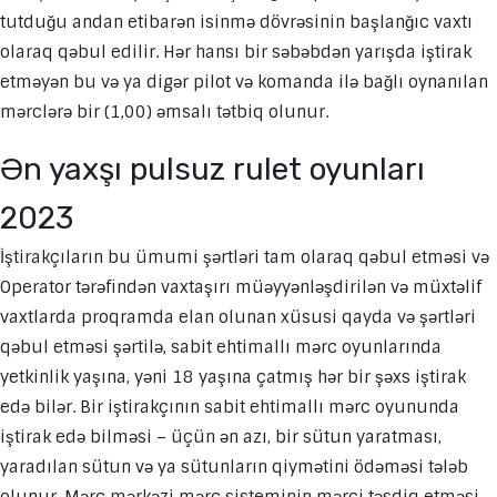
tutduğu andan etibarən isinmə dövrəsinin başlanğıc vaxtı
olaraq qəbul edilir. Hər hansı bir səbəbdən yarışda iştirak
etməyən bu və ya digər pilot və komanda ilə bağlı oynanılan
mərclərə bir (1,00) əmsalı tətbiq olunur.
Ən yaxşı pulsuz rulet oyunları
2023
İştirakçıların bu ümumi şərtləri tam olaraq qəbul etməsi və
Operator tərəfindən vaxtaşırı müəyyənləşdirilən və müxtəlif
vaxtlarda proqramda elan olunan xüsusi qayda və şərtləri
qəbul etməsi şərtilə, sabit ehtimallı mərc oyunlarında
yetkinlik yaşına, yəni 18 yaşına çatmış hər bir şəxs iştirak
edə bilər. Bir iştirakçının sabit ehtimallı mərc oyununda
iştirak edə bilməsi – üçün ən azı, bir sütun yaratması,
yaradılan sütun və ya sütunların qiymətini ödəməsi tələb