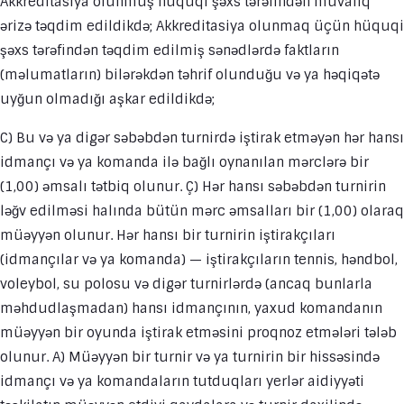
Akkreditasiya olunmuş hüquqi şəxs tərəfindən müvafiq
ərizə təqdim edildikdə; Akkreditasiya olunmaq üçün hüquqi
şəxs tərəfindən təqdim edilmiş sənədlərdə faktların
(məlumatların) bilərəkdən təhrif olunduğu və ya həqiqətə
uyğun olmadığı aşkar edildikdə;
C) Bu və ya digər səbəbdən turnirdə iştirak etməyən hər hansı
idmançı və ya komanda ilə bağlı oynanılan mərclərə bir
(1,00) əmsalı tətbiq olunur. Ç) Hər hansı səbəbdən turnirin
ləğv edilməsi halında bütün mərc əmsalları bir (1,00) olaraq
müəyyən olunur. Hər hansı bir turnirin iştirakçıları
(idmançılar və ya komanda) — iştirakçıların tennis, həndbol,
voleybol, su polosu və digər turnirlərdə (ancaq bunlarla
məhdudlaşmadan) hansı idmançının, yaxud komandanın
müəyyən bir oyunda iştirak etməsini proqnoz etmələri tələb
olunur. A) Müəyyən bir turnir və ya turnirin bir hissəsində
idmançı və ya komandaların tutduqları yerlər aidiyyəti