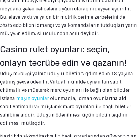
təşkilatın müəyyən etdiyi qaydalara və turnir daxilində
meydana gələn nəticələrə uyğun olaraq müəyyənləşdirilir.
Bu, əlavə vaxtı və ya on bir metrlik cərimə zərbələrini də
əhatə edə bilən idmançı və ya komandaların tutduqları yerin
müəyyən edilməsi üsulundan asılı deyildir.
Casino rulet oyunları: seçin,
onlayn təcrübə edin və qazanın!
Uduş məbləği yalnız uduşlu biletin təqdim edən 18 yaşına
çatmış şəxsə ödənilir. Virtual mühitdə oynanılan sabit
ehtimallı və müştərək mərc oyunları ilə bağlı olan biletlər
istisna
maşın oyunlar
olunmaqla, idman oyunlarına aid
sabit ehtimallı və müştərək mərc oyunları ilə bağlı biletlər
sahibinə aiddir. Uduşun ödənilməsi üçün biletin təqdim
edilməsi mütləqdir.
Nazirliyin akkreditasiya ilə bağlı qərarlarından qüvvədə olan