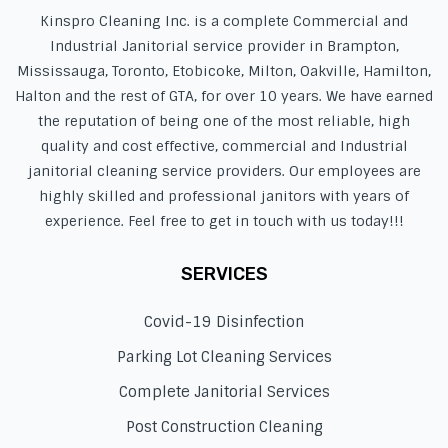
Kinspro Cleaning Inc. is a complete Commercial and
Industrial Janitorial service provider in Brampton,
Mississauga, Toronto, Etobicoke, Milton, Oakville, Hamilton,
Halton and the rest of GTA, for over 10 years. We have earned
the reputation of being one of the most reliable, high
quality and cost effective, commercial and Industrial
janitorial cleaning service providers. Our employees are
highly skilled and professional janitors with years of
experience. Feel free to get in touch with us today!!!
SERVICES
Covid-19 Disinfection
Parking Lot Cleaning Services
Complete Janitorial Services
Post Construction Cleaning