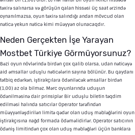
əmsal bir (1,00) olur. D) Hər hansı bir oyun ikinci hissədə
təxirə salınarsa və görüşün qalan hissəsi üç saat ərzində
oynanılmazsa, oyun təxirə salındığı andan mövcud olan
nəticə yekun nəticə kimi müəyyən olunacaqdır.
Neden Gerçekten İşe Yarayan
Mostbet Türkiye Görmüyorsunuz?
Bəzi oyun növlərində birdən çox qalib olarsa, udan nəticəyə
aid əmsallar uduşlu nəticələrin sayına bölünür. Bu qaydanı
tətbiq edərkən, iştirakçılara ödəniləcək əmsallar birdən
(1,00) az ola bilməz. Mərc oyunlarında uduşun
ödənilməsinə dair prinsiplər Bir uduşlu biletin təqdim
edilməsi halında satıcılar Operator tərəfindən
müəyyənləşdirilən limitə qədər olan uduş məbləğlərini oyun
iştirakçısına nağd formada ödəməlidirlər. Operator satıcının
ödəniş limitindən çox olan uduş məbləğləri üçün banklara