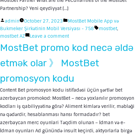
Mostbet Partner What are the Peculiarities of the Mostbet
Partnership? Yeni qeydiyyat […]
Posted
Posted
admin
October 27, 2023
MostBet Mobile App və
by
in
Tags:
Bukmeker Şirkətinin Mobil Versiyası - 758
mostbet
,
on
mostbet AZ
Leave a comment
MostBet
MostBet promo kod necə əldə
Partners
Affiliate
etmək olar 》 MostBet
Program
Review
promosyon kodu
2023
Upto
Content Bet promosyon kodu istifadəsi üçün şərtlər bet
60%
azerbaycan promokod: MostBet – necə yoxlanılır promosyon
Revshare
kodları iş qabiliyyətinə görə? Aliment kimlərə verilir, məbləği
nə qədərdir, hesablanması hansı formadadır? bet
azerbaycan merc oyunlari Təqdim olunan – İdman və e-
İdman oyunları Ad günündə insult keçirdi, aktyorlarla birgə