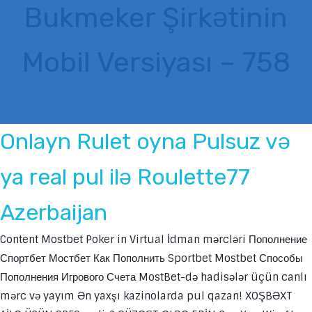
Bukmeker Şirkətinin
Mobil Versiyası – 758
Onlayn Rulet oyna Pulsuz və
ya real pul ilə Roulette77
Azerbaijan
Content Mostbet Poker in Virtual İdman mərcləri Пополнение
Спортбет Мостбет Как Пополнить Sportbet Mostbet Способы
Пополнения Игрового Счета MostBet-də hadisələr üçün canlı
mərc və yayım Ən yaxşı kazinolarda pul qazan! XOŞBƏXT